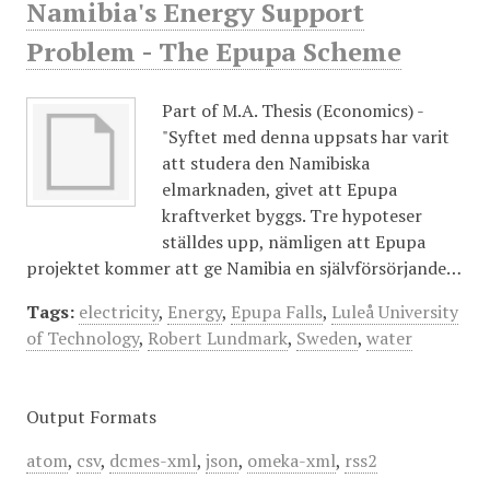
Namibia's Energy Support
Problem - The Epupa Scheme
Part of M.A. Thesis (Economics) -
"Syftet med denna uppsats har varit
att studera den Namibiska
elmarknaden, givet att Epupa
kraftverket byggs. Tre hypoteser
ställdes upp, nämligen att Epupa
projektet kommer att ge Namibia en självförsörjande…
Tags:
electricity
,
Energy
,
Epupa Falls
,
Luleå University
of Technology
,
Robert Lundmark
,
Sweden
,
water
Output Formats
atom
,
csv
,
dcmes-xml
,
json
,
omeka-xml
,
rss2