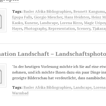
Tags:
Basler Afrika Bibliographien
,
Bennett Kangumu
Epupa Falls
,
Giorgio Miescher
,
Hans Hvidsten
,
Heinz M
Kaoko
,
Kunene
,
Landscape
,
Lorena Rizzo
,
Magic Uripo
Hayes
,
Photography
,
Representation
,
Scenery
,
Tjakaz
nation Landschaft – Landschaftsphot
"In der heutigen Vorlesung möchte ich Sie auf eine et
nehmen, und ich möchte Ihnen dazu ein paar Dinge ins
gezeigte Bilderschau hat verdeutlicht, dass namibisch
Tags:
Basler Afrika Bibliographien
,
Landscape
,
Lorena
Warmbad