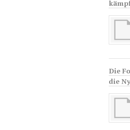
kämpfe
Die F
die N