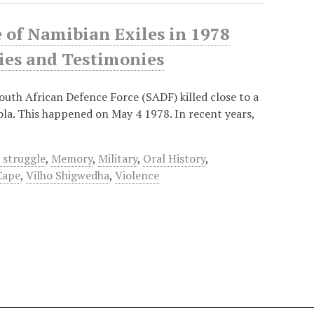
 of Namibian Exiles in 1978
ies and Testimonies
South African Defence Force (SADF) killed close to a
la. This happened on May 4 1978. In recent years,
n struggle
,
Memory
,
Military
,
Oral History
,
Cape
,
Vilho Shigwedha
,
Violence