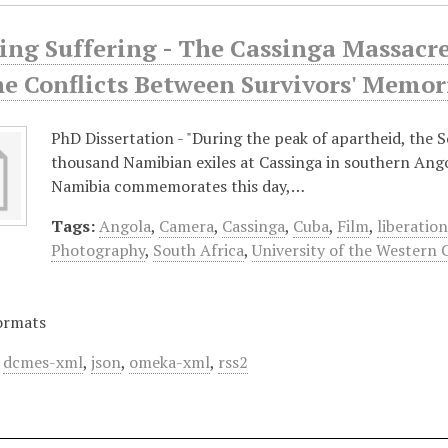
ing Suffering - The Cassinga Massacre
he Conflicts Between Survivors' Memor
PhD Dissertation - "During the peak of apartheid, the 
thousand Namibian exiles at Cassinga in southern Ango
Namibia commemorates this day,…
Tags:
Angola
,
Camera
,
Cassinga
,
Cuba
,
Film
,
liberatio
Photography
,
South Africa
,
University of the Western 
ormats
,
dcmes-xml
,
json
,
omeka-xml
,
rss2