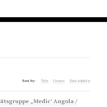
Sort by:
Title
Creator
Date Added
tätsgruppe „Medic’ Angola /