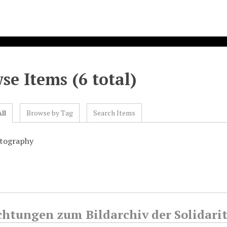
se Items (6 total)
ll
Browse by Tag
Search Items
otography
chtungen zum Bildarchiv der Solidari