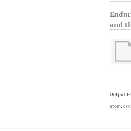
Endur
and t
Output F
atom
,
csv