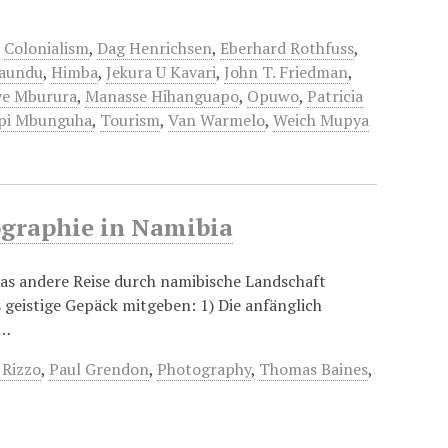
,
Colonialism
,
Dag Henrichsen
,
Eberhard Rothfuss
,
aundu
,
Himba
,
Jekura U Kavari
,
John T. Friedman
,
ye Mburura
,
Manasse Hihanguapo
,
Opuwo
,
Patricia
api Mbunguha
,
Tourism
,
Van Warmelo
,
Weich Mupya
ographie in Namibia
was andere Reise durch namibische Landschaft
 geistige Gepäck mitgeben: 1) Die anfänglich
e…
 Rizzo
,
Paul Grendon
,
Photography
,
Thomas Baines
,