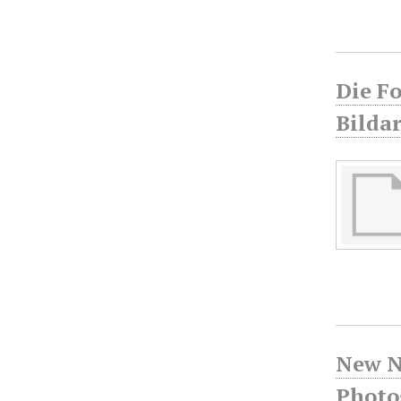
Die Fo
Bilda
New N
Photo