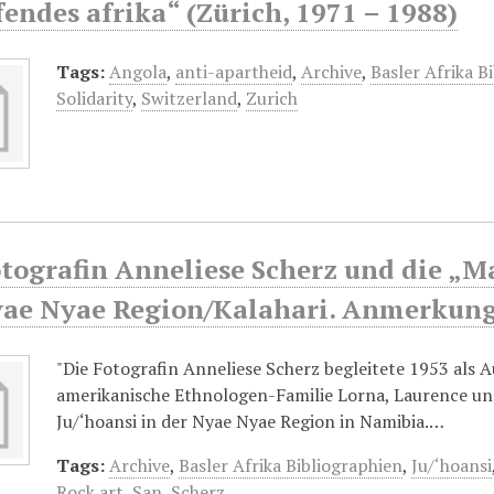
ndes afrika“ (Zürich, 1971 – 1988)
Tags:
Angola
,
anti-apartheid
,
Archive
,
Basler Afrika B
Solidarity
,
Switzerland
,
Zurich
otografin Anneliese Scherz und die „M
yae Nyae Region/Kalahari. Anmerkung
"Die Fotografin Anneliese Scherz begleitete 1953 als 
amerikanische Ethnologen-Familie Lorna, Laurence un
Ju/‘hoansi in der Nyae Nyae Region in Namibia.…
Tags:
Archive
,
Basler Afrika Bibliographien
,
Ju/‘hoansi
Rock art
,
San
,
Scherz